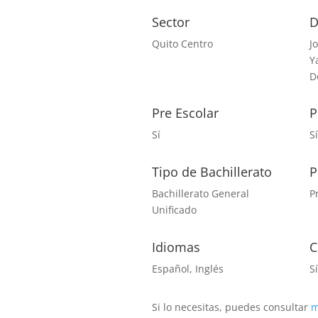
Sector
D
Quito Centro
J
Y
D
Pre Escolar
P
Sí
S
Tipo de Bachillerato
P
Bachillerato General
P
Unificado
Idiomas
C
Español, Inglés
S
Si lo necesitas, puedes consultar
m