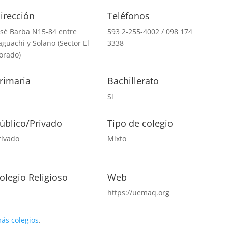
irección
Teléfonos
osé Barba N15-84 entre
593 2-255-4002 / 098 174
aguachi y Solano (Sector El
3338
orado)
rimaria
Bachillerato
í
Sí
úblico/Privado
Tipo de colegio
rivado
Mixto
olegio Religioso
Web
í
https://uemaq.org
ás colegios
.