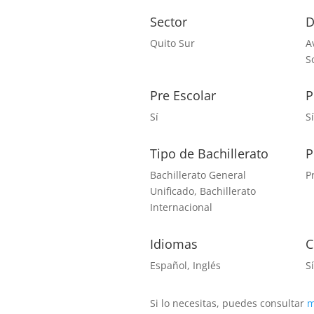
Sector
D
Quito Sur
A
S
Pre Escolar
P
Sí
S
Tipo de Bachillerato
P
Bachillerato General
P
Unificado, Bachillerato
Internacional
Idiomas
C
Español, Inglés
S
Si lo necesitas, puedes consultar
m