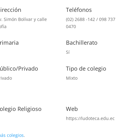
irección
Teléfonos
v. Simón Bolívar y calle
(02) 2688 -142 / 098 737
ofía
0470
rimaria
Bachillerato
í
Sí
úblico/Privado
Tipo de colegio
rivado
Mixto
olegio Religioso
Web
í
https://ludoteca.edu.ec
ás colegios
.